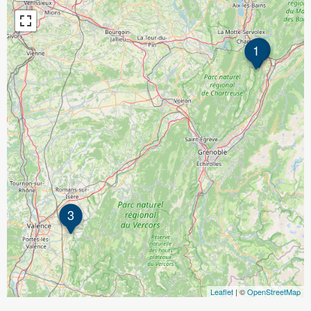
2
1
3
Leaflet
| ©
OpenStreetMap