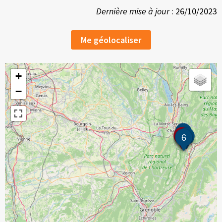
Dernière mise à jour
: 26/10/2023
Me géolocaliser
+
−
3
10
7
1
8
6